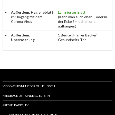
•
Außerdem: Hygieneblatt
Laminiertes Blatt
im Umgang mit dem
(Kann man auch oben – oder in
Corona Virus
der Ecke ? – lochen und
aufhängen)
•
Außerdem:
1 Beutel ‚Pfarrer Becker’
Überraschung
Gesundheits-Tee
VIDEO-CLIPS MIT ODER OHNE JOSCH
FEEDBACK DER KINDER & ELTERN
PRESSE, RADIO, TV
PRESSEMITTEILUNGEN & FÜR ALLE