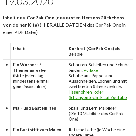
19.03.2020
Inhalt des CorPak One (des ersten HerzensPäckchens
von deiner Kita)
(HIER ALLE DATEIEN des CorPak One in
einer PDF Datei)
Inhalt
Konkret (CorPak One)
als
Beispiel
•
Ein Wochen- /
Schnüren, Schleifen und Schuhe
Themenaufgabe
binden.
Vorlage
(Bitte jeden Tag
Schuhe aus Pappe zum
mindestens einmal
Ausschneiden, Lochen und mit
gemeinsam üben)
zwei bunten Schnürsenkeln.
Hasenohren- oder
Schlangentechnik auf Youtube
•
Mal- und Bastelhilfen
Spaß- und Lern-Malbilder
(Die 10 Malbilder des CorPak
One)
•
Ein Buntstift zum Malen
Rötliche Farbe (je Woche eine
andere Farbe)