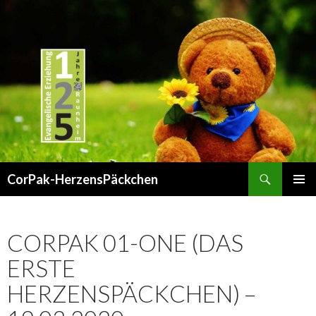
Suchen
CorPak-HerzensPäckchen
SPRINGE
PRIMÄR
ZUM
MENÜ
INHALT
CORPAK 01-ONE (DAS
ERSTE
HERZENSPÄCKCHEN) –