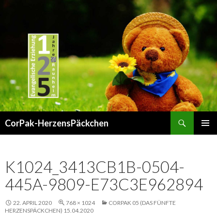
Suchen
CorPak-HerzensPäckchen
SPRINGE
PRIMÄR
ZUM
MENÜ
INHALT
K1024_3413CB1B-0504-
445A-9809-E73C3E962894
22. APRIL 2020
768 × 1024
CORPAK 05 (DAS FÜNFTE
HERZENSPÄCKCHEN) 15.04.2020