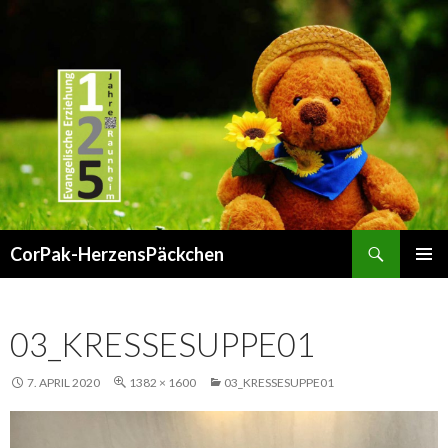
Suchen
CorPak-HerzensPäckchen
SPRINGE
PRIMÄR
ZUM
MENÜ
INHALT
03_KRESSESUPPE01
7. APRIL 2020
1382 × 1600
03_KRESSESUPPE01